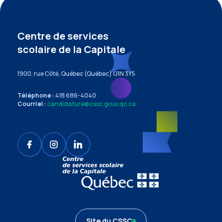
Centre de services
scolaire de la Capitale
1900, rue Côté, Québec (Québec) G1N 3Y5
Téléphone :
418 686-4040
Courriel :
candidature@cssc.gouv.qc.ca
Site du CSSC