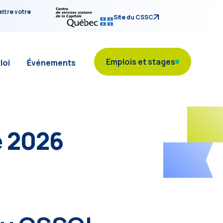
ettre votre
Site du CSSC
Emplois et stages
loi
Événements
é 2026