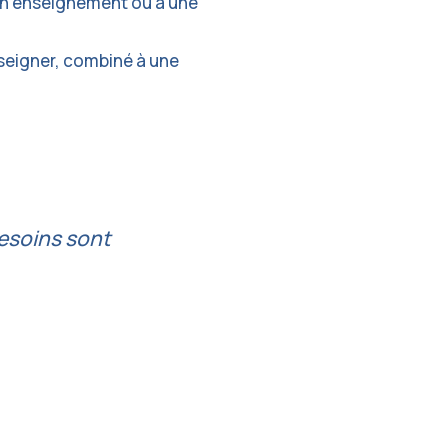
t en enseignement ou à une
nseigner, combiné à une
esoins sont